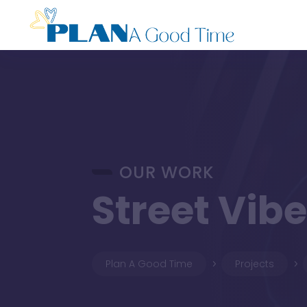
OUR WORK
Street Vib
Plan A Good Time
Projects
5
5