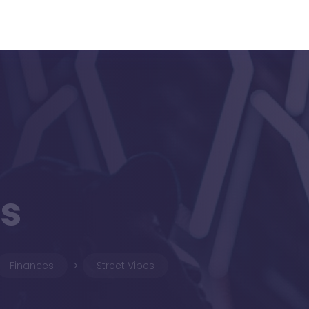
es
Finances
Street Vibes
5