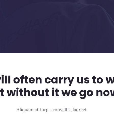
ll often carry us to 
t without it we go no
Aliquam at turpis convallis, laoreet