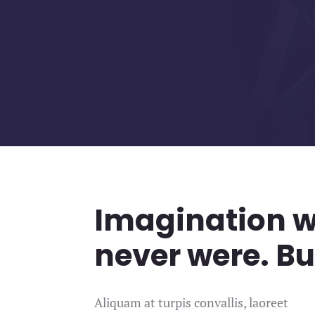
Imagination wi
never were. Bu
Aliquam at turpis convallis, laoreet