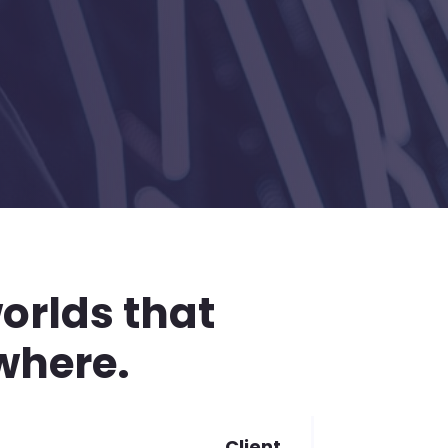
worlds that
where.
Client