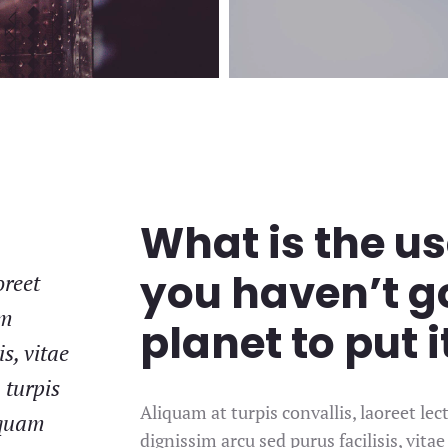
What is the us
you haven’t go
oreet
am
planet to put i
s, vitae
n turpis
Aliquam at turpis convallis, laoreet le
liquam
dignissim arcu sed purus facilisis, vitae 