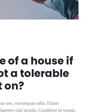
e of a house if
t a tolerable
t on?
ctus nec, consequat odio. Etiam
laoreet nisl iaculis. Curabitur in turpis